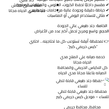
✔
مقسم
داخليًا
لحفظ
الكروت،
الفلوس،
والمقتنيات
الصغيرة
استك سحري للكاش
✔
خياطة
دقيقة
وجودة
عالية
من
خامات
جلد
طبيعي
صيانه مدي الحياه مجانا
✔
مثالي
للاستخدام
اليومي
أو
المناسبات
الخامة:
جلد
طبيعي
عالي
الجودة
الحجم:
واسع
ومريح
لحمل
أكبر
عدد
من
الأغراض
👉
لمحفظة
أنيقة
تستوعب
كل
ما
تحتاجينه…
اختاري
“
كيس
حريمي
كبير”.
خدمه صيانه علي المنتج مدي
الحياه مجانا
كل الاكياس الحريمي والمحافظ
الصيانه بتاعتنا مجانا مدي الحياه
محفظة جلد طبيعي قابلة للطي
للنساء – موديل كيس حريمي كبير
محافظ
,
محافظ حريمي