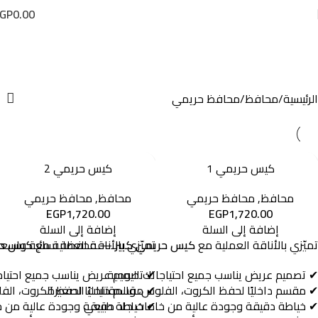
GP
0.00
محافظ حريمي
Categories
الرئيسية
محافظ
محافظ حريمي
كيس حريمي 1
كيس حريمي 2
محافظ
,
محافظ حريمي
محافظ
,
محافظ حريمي
EGP
1,720.00
EGP
1,720.00
إضافة إلى السلة
إضافة إلى السلة
تميّزي
بالأناقة
العملية
مع
كيس
حريمي
تميّزي
كبير
—
بالأناقة
محفظة
العملية
مع
نسائية
كيس
واسع
ح
✔
تصميم
عريض
يناسب
جميع
✔
احتياجاتك
تصميم
اليومية
عريض
يناسب
جميع
احتيا
✔
مقسم
داخليًا
لحفظ
الكروت،
✔
الفلوس،
مقسم
والمقتنيات
داخليًا
لحفظ
الصغيرة
الكروت،
الف
✔
خياطة
دقيقة
وجودة
عالية
من
✔
خامات
جلد
خياطة
طبيعي
دقيقة
وجودة
عالية
من
خ