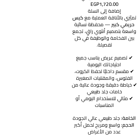
EGP
1,720.00
إضافة إلى السلة
تميّزي
بالأناقة
العملية
مع
كيس
حريمي
كبير
—
محفظة
نسائية
واسعة
بتصميم
أنثوي
راقٍ،
تجمع
بين
الفخامة
والوظيفة
في
كل
تفصيلة.
✔
تصميم
عريض
يناسب
جميع
احتياجاتك
اليومية
✔
مقسم
داخليًا
لحفظ
الكروت،
الفلوس،
والمقتنيات
الصغيرة
✔
خياطة
دقيقة
وجودة
عالية
من
خامات
جلد
طبيعي
✔
مثالي
للاستخدام
اليومي
أو
المناسبات
الخامة:
جلد
طبيعي
عالي
الجودة
الحجم:
واسع
ومريح
لحمل
أكبر
عدد
من
الأغراض