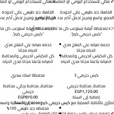
✔
مثالي
للاستخدام
اليومي
أو
✔
المناسبات
مثالي
للاستخدام
اليومي
أو
المنا
الخامة:
جلد
طبيعي
عالي
الجودة
الخامة:
جلد
طبيعي
عالي
الجودة
الحجم:
واسع
ومريح
لحمل
أكبر
عدد
من
الحجم:
الأغراض
واسع
ومريح
لحمل
أكبر
عدد
👉
لمحفظة
أنيقة
تستوعب
كل
ما
👉
تحتاجينه…
لمحفظة
اختاري
أنيقة
تستوعب
كل
ما
“
كيس
حريمي
كبير”.
“
كيس
حريمي
كبير”.
خدمه صيانه علي المنتج مدي
خدمه صيانه علي المنتج مدي
الحياه مجانا
الحياه مجانا
كل الاكياس الحريمي والمحافظ
كل الاكياس الحريمي والمحافظ
الصيانه بتاعتنا مجانا مدي الحياه
الصيانه بتاعتنا مجانا مدي الحياه
كيس حريمي 3
محفظة استك سحري
محافظ
,
محافظ حريمي
محافظ
,
محافظ رجالي
,
محافظ
1,720.00
EGP
حريمي
إضافة إلى السلة
870.00
EGP
تميّزي
بالأناقة
العملية
مع
كيس
حريمي
كبير
—
محفظة
إضافة إلى السلة
نسائية
واسع
محفظه جلد طبيعي 100%
✔
تصميم
عريض
يناسب
جميع
احتياجاتك
اليومية
جلد بقري