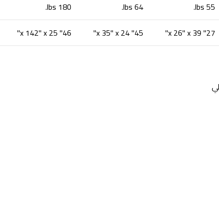
180 lbs.
64 lbs.
55 lbs.
46" x 142" x 25"
45" x 35" x 24"
27" x 26" x 39"
لي