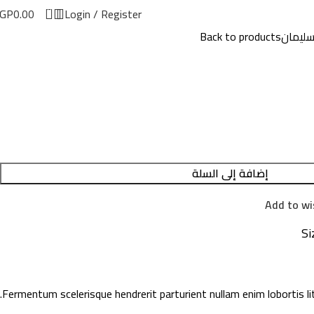
0
GP
0.00
Login / Register
ليمان
Back to products
إضافة إلى السلة
Add to wi
Si
Fermentum scelerisque hendrerit parturient nullam enim lobortis li