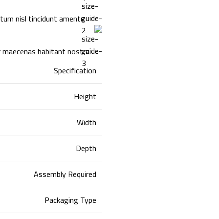
tum nisl tincidunt
amentu
r maecenas habitant nostra.
Specification
Height
Width
Depth
Assembly Required
Packaging Type