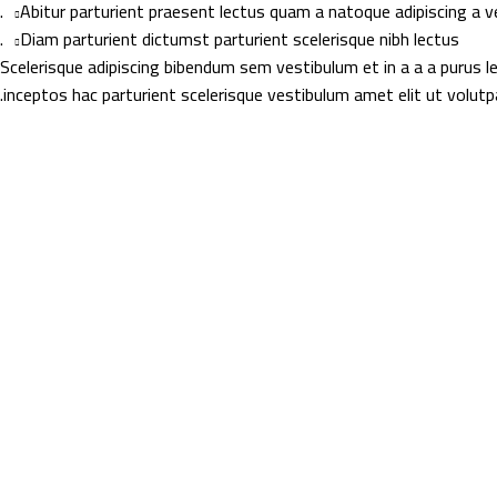
Abitur parturient praesent lectus quam a natoque adipiscing a v
Diam parturient dictumst parturient scelerisque nibh lectus.
Scelerisque adipiscing bibendum sem vestibulum et in a a a purus 
inceptos hac parturient scelerisque vestibulum amet elit ut volutpa