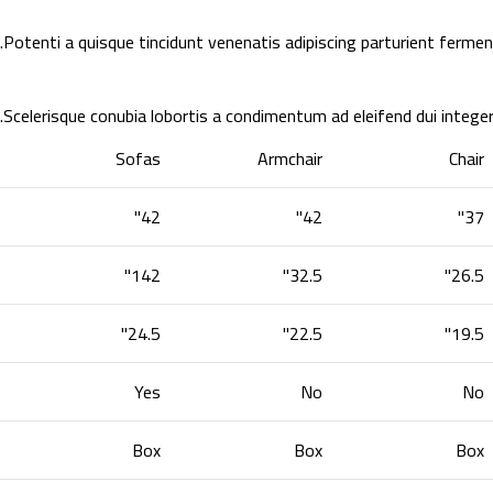
.
Potenti a quisque tincidunt venenatis adipiscing parturient fermen
Scelerisque conubia lobortis a condimentum ad eleifend dui intege
Sofas
Armchair
Chair
42"
42"
37"
142"
32.5"
26.5"
24.5"
22.5"
19.5"
Yes
No
No
Box
Box
Box