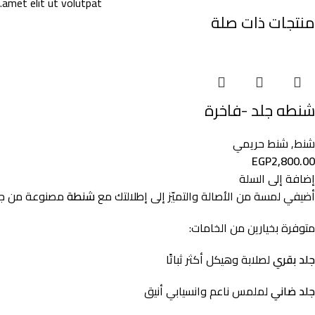
amet elit ut volutpat.
منتجات ذات صلة
شنطه جلد -فاخرة
شنط
,
شنط حريمي
EGP
2,800.00
إضافة إلى السلة
أضيفي
لمسة
من
الأصالة
والتميّز
إلى
إطلالتك
مع
شنطة
مصنوعة
من
ج
متوفرة
بخيارين
من
الخامات:
جلد
بقري
لصلابة
وهيكل
أكثر
ثباتًا
جلد
ضاني
لملمس
ناعم
وانسيابي
أنيق