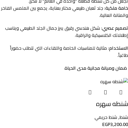
تجعل من كل شنطة قطعة "واحدة في العالم" لا تتكرر.
خامة ملكية:
جلد ثعبان طبيعي مختار بعناية، يجمع بين الملمس الفاخر
والمتانة العالية.
تصميم عصري:
شكل هندسي رقيق يبرز جمال الجلد الطبيعي ويناسب
إطلالاتك الكلاسيكية والراقية.
الاستخدام:
مثالية للمناسبات الخاصة واللقاءات التي تتطلب حضوراً
طاغياً.
ضمان وصيانة مجانية مدى الحياة
شنطه سهره
شنط
,
شنط حريمي
EGP
3,200.00