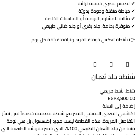
✔
تصميم
عصري
بلمسة
تراثية
✔
خياطة
متقنة
وجودة
يدويّة
✔
مثالية
للمشاوير
اليومية
أو
المناسبات
الخاصة
✔
متوفرة
بخامة:
جلد
بقري
أو
جلد
ضاني
طبيعي
👉
شنطة
تعكس
ذوقك
الفريد
وترافقك
بثقة
كل
يوم.
شنطه جلد ثعبان
شنط
,
شنط حريمي
EGP
3,800.00
إضافة إلى السلة
اكتشفي المعنى الحقيقي للتميز مع شنطة مصممة خصيصاً لمن تقدّر
التفاصيل الفريدة. هذه القطعة ليست مجرد إكسسوار، بل هي لوحة
فنية من
جلد الثعبان الطبيعي 100%
، الذي يتميز بنقوشه الطبيعية التي